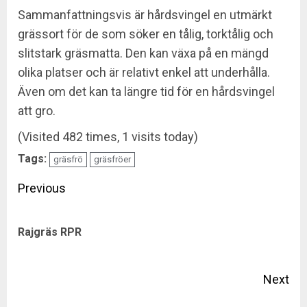
Sammanfattningsvis är hårdsvingel en utmärkt
grässort för de som söker en tålig, torktålig och
slitstark gräsmatta. Den kan växa på en mängd
olika platser och är relativt enkel att underhålla.
Även om det kan ta längre tid för en hårdsvingel
att gro.
(Visited 482 times, 1 visits today)
Tags:
gräsfrö
gräsfröer
Continue
Previous
Reading
Pre
Rajgräs RPR
pos
Next