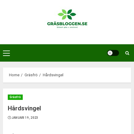
Skip
to
content
Primary
Menu
Home
Gräsfrö
Hårdsvingel
Gräsfrö
Hårdsvingel
JANUARI 19, 2023