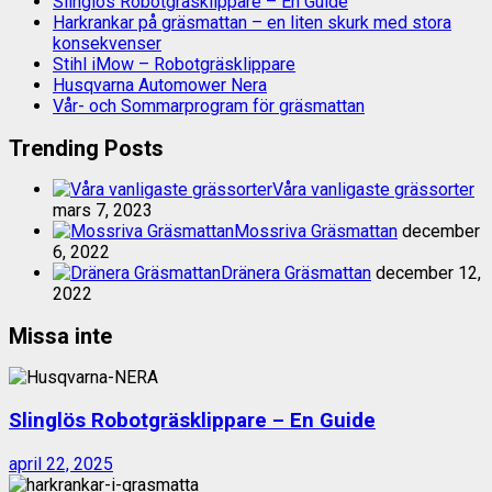
Slinglös Robotgräsklippare – En Guide
Harkrankar på gräsmattan – en liten skurk med stora
konsekvenser
Stihl iMow – Robotgräsklippare
Husqvarna Automower Nera
Vår- och Sommarprogram för gräsmattan
Trending Posts
Våra vanligaste grässorter
mars 7, 2023
Mossriva Gräsmattan
december
6, 2022
Dränera Gräsmattan
december 12,
2022
Missa inte
Slinglös Robotgräsklippare – En Guide
april 22, 2025