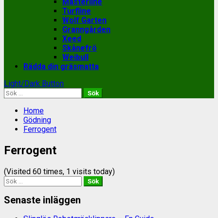
Masterline
Turfline
Wolf Garten
Granngården
Xeed
Skånefrö
Weibull
Rädda din gräsmatta
Light/Dark Button
Sök
efter:
Home
Gödning
Ferrogent
Ferrogent
(Visited 60 times, 1 visits today)
Sök
efter:
Senaste inläggen