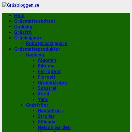
Skip
to
Primary
Hem
content
Menu
Gräsmatteskötsel
Gödning
Gräsfrö
Gräsklippare
Robotgräsklippare
Gräsmatteprodukter
Gödning
Algomin
Biltema
Ferrogent
Florovit
Granngården
Substral
Xeed
Yara
Gräsfröer
Hasselfors
Stroller
Rölunda
Nelson Garden