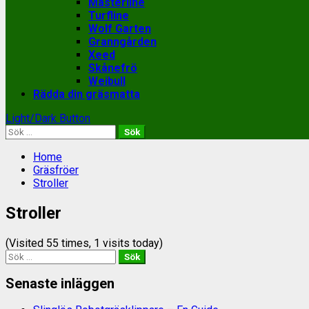
Masterline
Turfline
Wolf Garten
Granngården
Xeed
Skånefrö
Weibull
Rädda din gräsmatta
Light/Dark Button
Sök
efter:
Home
Gräsfröer
Stroller
Stroller
(Visited 55 times, 1 visits today)
Sök
efter:
Senaste inläggen