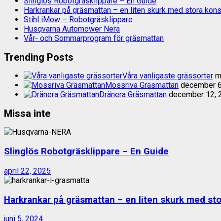
Slinglös Robotgräsklippare – En Guide
Harkrankar på gräsmattan – en liten skurk med stora ko
Stihl iMow – Robotgräsklippare
Husqvarna Automower Nera
Vår- och Sommarprogram för gräsmattan
Trending Posts
Våra vanligaste grässorter
ma
Mossriva Gräsmattan
december 6
Dränera Gräsmattan
december 12, 
Missa inte
Slinglös Robotgräsklippare – En Guide
april 22, 2025
Harkrankar på gräsmattan – en liten skurk med st
juni 5, 2024