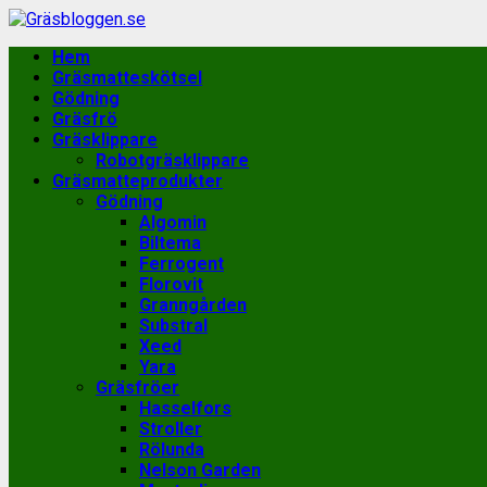
Skip
to
Primary
Hem
content
Menu
Gräsmatteskötsel
Gödning
Gräsfrö
Gräsklippare
Robotgräsklippare
Gräsmatteprodukter
Gödning
Algomin
Biltema
Ferrogent
Florovit
Granngården
Substral
Xeed
Yara
Gräsfröer
Hasselfors
Stroller
Rölunda
Nelson Garden