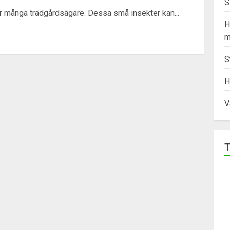
S
för många trädgårdsägare. Dessa små insekter kan...
H
m
S
H
V