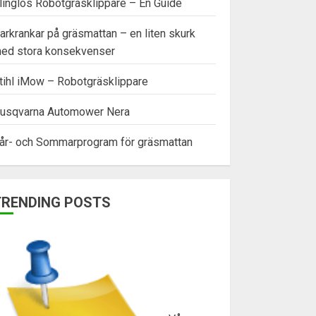
linglös Robotgräsklippare – En Guide
arkrankar på gräsmattan – en liten skurk
ed stora konsekvenser
tihl iMow – Robotgräsklippare
usqvarna Automower Nera
år- och Sommarprogram för gräsmattan
TRENDING POSTS